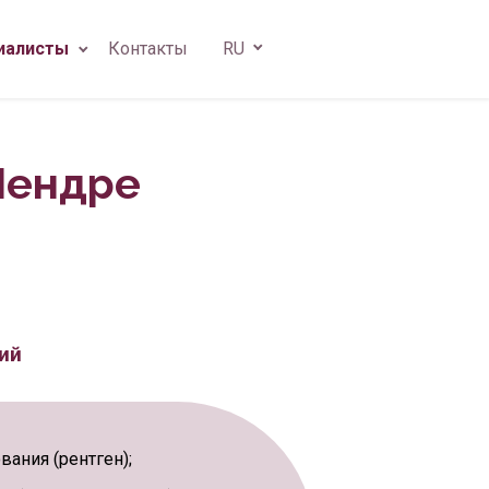
иалисты
Контакты
RU
Мендре
рург
ий
ания (рентген);