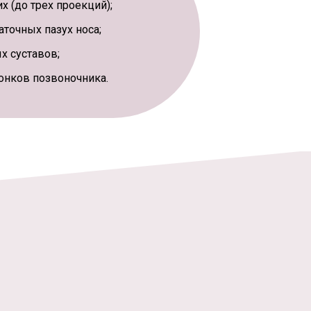
 (до трех проекций);
точных пазух носа;
х суставов;
онков позвоночника.