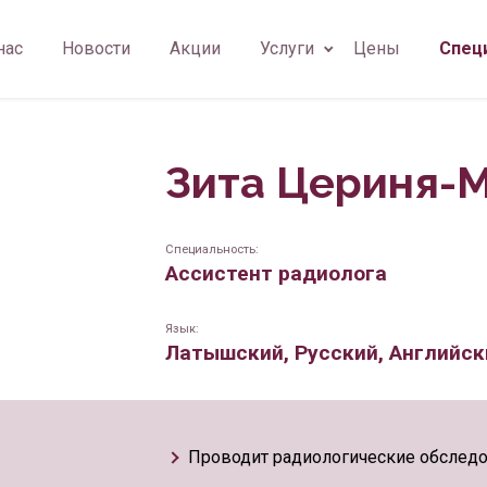
нас
Новости
Акции
Услуги
Цены
Спец
толог
Семейный врач
Физиотерапевт
Иммунолог
 гигиенист
Иммунология
Семейный врач
Гинеколог
Зита Цериня-
ент радиолога
Неврология
Офтальмолог
Пластический хи
ОГУК)
лог
Психиатрия
Невролог
Врач-терапевт
Специальность:
Ассистент радиолога
олог
Пластическая хирургия
Психиатр
Язык:
Латышский, Русский, Английск
Проводит радиологические обследов