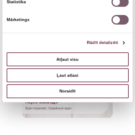
Statistika
Mārketings
Rādīt detalizēti
Atļaut visu
Ļaut atlasi
Noraidīt
Паулс Вайводс
Врач-терапевт, Семейный врач