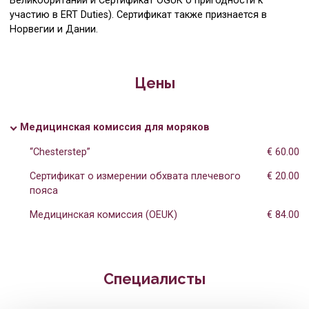
Великобритании и Сертификат OGUK о пригодности к
участию в ERT Duties). Сертификат также признается в
Медицинская комиссия для работы на нефте
Зубной гигиенист
Норвегии и Дании.
Физиотерапия
Ассистент радиолога
Гинекология
Радиолог
Цены
Ультрасонография
Кардиолог
Медицинская комиссия для моряков
Радиологические исследования
Физиотерапевт
“⁠Chesterstep”
€ 60.00
Кардиология
Семейный врач
Сертификат о измерении обхвата плечевого
€ 20.00
пояса
Семейный врач
Офтальмолог
Медицинская комиссия (OEUK)
€ 84.00
Иммунология
Невролог
Неврология
Психиатр
Специалисты
Психиатрия
Иммунолог