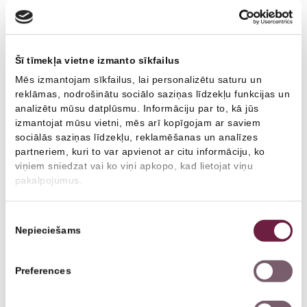
Пластическая хирургия
Гинеколог
Пластический хирург
Врач-терапевт
Šī tīmekļa vietne izmanto sīkfailus
Mēs izmantojam sīkfailus, lai personalizētu saturu un
reklāmas, nodrošinātu sociālo saziņas līdzekļu funkcijas un
analizētu mūsu datplūsmu. Informāciju par to, kā jūs
izmantojat mūsu vietni, mēs arī kopīgojam ar saviem
sociālās saziņas līdzekļu, reklamēšanas un analīzes
partneriem, kuri to var apvienot ar citu informāciju, ko
viņiem sniedzat vai ko viņi apkopo, kad lietojat viņu
pakalpojumus.
Piekrišanas
Nepieciešams
izvēle
Зане Приедите
Семейный врач
Preferences