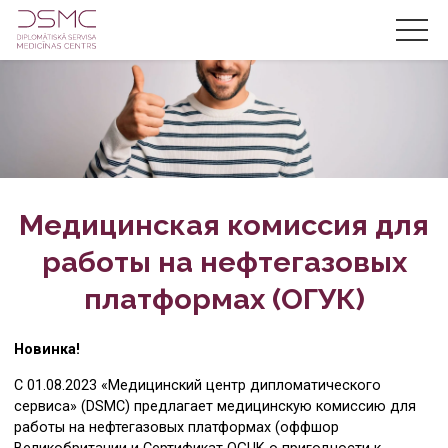
RU
LV
EN
О нас
Новости
Медицинская комиссия для
Акции
работы на нефтегазовых
Услуги
платформах (ОГУК)
Цены
Стоматология
Новинка!
Специалисты
С 01.08.2023 «Медицинский центр дипломатического
Офтальмология
сервиса» (DSMC) предлагает медицинскую комиссию для
Контакты
работы на нефтегазовых платформах (оффшор
Медицинская комиссия для моряков
Стомотолог