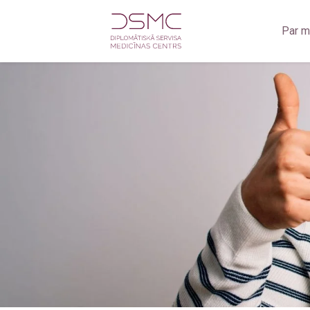
Par 
Zobārstniecība
Zo
Oftalmoloģija
Zob
Jūrnieku medicīniskā komisija
Ra
Medicīniskā komisija darbam uz naftas un gāzes platfor
Rad
Fizioterapija
Ult
Ginekoloģija
Ultrasonogrāfija
Radioloģiskie izmeklējumi
Kardioloģija