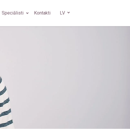
Speciālisti
Kontakti
LV
s
gs
 ķirurgs
s