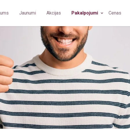
mums
Jaunumi
Akcijas
Pakalpojumi
Cenas
bārsts
Ģimenes ārsts/arodārsts
Fizioterapeits
Imunolog
u higiēnists
Imunoloģija
Ģimenes ārsts
Ginekolo
diologs
Neiroloģija
Oftalmologs
Plastikas
mām (OGUK)
iologa asistents
Psihiatrija
Neirologs
Arodārst
rasonogrāfijas speciālists
Plastiskā ķirurģija
Psihiatrs