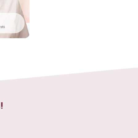
rsts
!