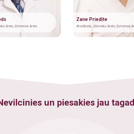
ods
Zane Priedīte
eku ārsts, Ģimenes ārsts
Arodārsts, Jūrnieku ārsts, Ģimenes ā
Nevilcinies un piesakies jau tagad