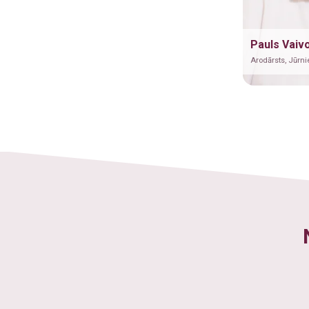
Pauls Vaiv
Arodārsts, Jūrni