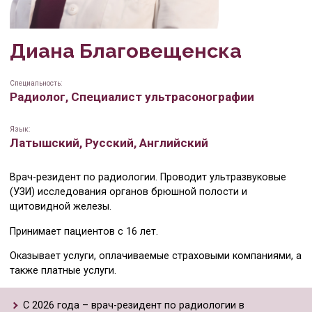
Медицинская комиссия для работы на нефтега
Зубной гигиенист
Диана Благовещенска
Физиотерапия
Ассистент радиолога
Гинекология
Радиолог
Специальность:
Радиолог, Специалист ультрасонографии
Ультрасонография
Кардиолог
Язык:
Радиологические исследования
Физиотерапевт
Латышский, Русский, Английский
Кардиология
Семейный врач
Врач-резидент по радиологии. Проводит ультразвуковые
(УЗИ) исследования органов брюшной полости и
Семейный врач
Офтальмолог
щитовидной железы.
Иммунология
Невролог
Принимает пациентов с 16 лет.
Неврология
Психиатр
Оказывает услуги, оплачиваемые страховыми компаниями, а
также платные услуги.
Психиатрия
Иммунолог
С 2026 года – врач-резидент по радиологии в