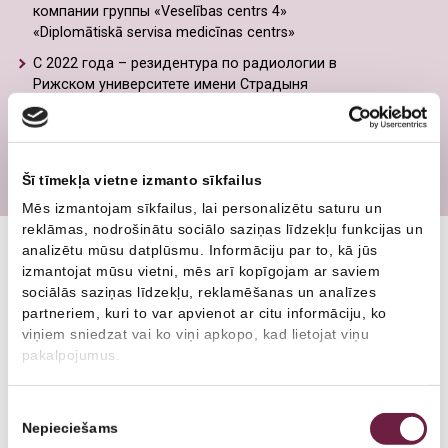
Пластическая хирургия
Гинеколог
компании группы «Veselības centrs 4»
«Diplomātiskā servisa medicīnas centrs»
Пластический хирург
С 2022 года – резидентура по радиологии в
Врач-терапевт
Рижском университете имени Страдыня
2021 год – окончила Рижский университет
имени Страдыня, получив степень врача
Член Латвийской ассоциации специалистов
Šī tīmekļa vietne izmanto sīkfailus
ультразвуковой диагностики
Mēs izmantojam sīkfailus, lai personalizētu saturu un
reklāmas, nodrošinātu sociālo saziņas līdzekļu funkcijas un
analizētu mūsu datplūsmu. Informāciju par to, kā jūs
izmantojat mūsu vietni, mēs arī kopīgojam ar saviem
sociālās saziņas līdzekļu, reklamēšanas un analīzes
Другие специалисты
partneriem, kuri to var apvienot ar citu informāciju, ko
viņiem sniedzat vai ko viņi apkopo, kad lietojat viņu
pakalpojumus.
Piekrišanas
Nepieciešams
izvēle