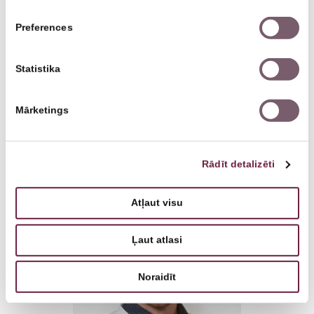
Preferences
Statistika
Mārketings
Юрис Берзиньш
Радиолог, Специалист ультрасонографии
Rādīt detalizēti
Atļaut visu
Ļaut atlasi
Noraidīt