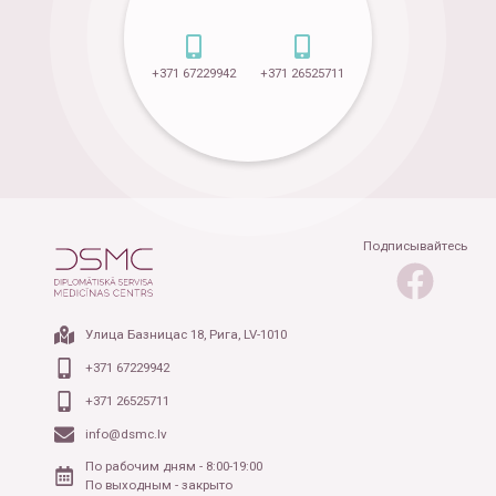
+371 67229942
+371 26525711
Подписывайтесь
Улица Базницас 18, Рига, LV-1010
+371 67229942
+371 26525711
info@dsmc.lv
По рабочим дням - 8:00-19:00
По выходным - закрыто