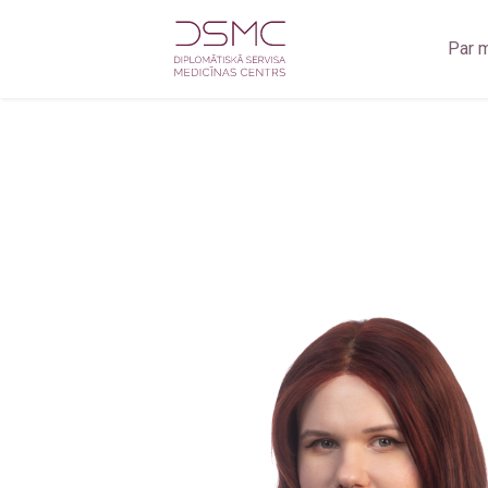
Par 
Zobārstniecība
Zobā
Oftalmoloģija
Zobu 
Jūrnieku medicīniskā komisija
Radio
Medicīniskā komisija darbam uz naftas un gāzes platfo
Radio
Fizioterapija
Ultra
Ginekoloģija
Ultrasonogrāfija
Radioloģiskie izmeklējumi
Kardioloģija