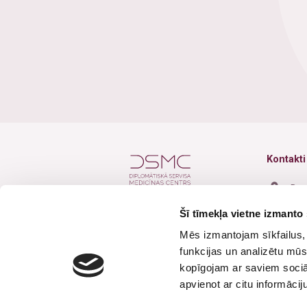
Kontakti
Baz
Šī tīmekļa vietne izmanto 
+37
Mēs izmantojam sīkfailus, 
+37
funkcijas un analizētu mūs
inf
Seko mums
kopīgojam ar saviem sociāl
apvienot ar citu informācij
Dar
Brī