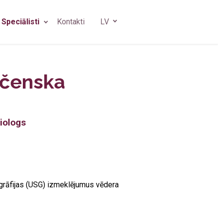
Speciālisti
Kontakti
LV
s
gs
ščenska
 ķirurgs
s
diologs
ogrāfijas (USG) izmeklējumus vēdera