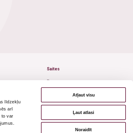
Saites
Par mums
Jaunumi
Atļaut visu
s līdzekļu
Akcijas
mēs arī
Ļaut atlasi
isija
Cenas
 to var
pojumus.
Pieteikties vizītei
Noraidīt