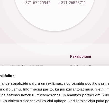
+371 67229942
+371 26525711
Pakalpojumi
Zobārstniecība
nīcas ielā 18, Rīga, LV-1010
Oftalmoloģija
sīkfailus
1 67229942
lai personalizētu saturu un reklāmas, nodrošinātu sociālo saziņa
Ginekoloģija
1 26525711
u datplūsmu. Informāciju par to, kā jūs izmantojat mūsu vietni, 
Jūrnieku medicīniskā kom
o@dsmc.lv
ās saziņas līdzekļu, reklamēšanas un analīzes partneriem, kuri
u, ko viņiem sniedzat vai ko viņi apkopo, kad lietojat viņu pakal
Fizioterapija
ba dienas - 8:00-19:00
vdienās - Slēgts