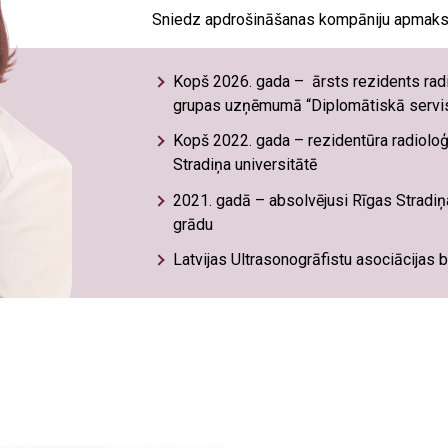
Sniedz apdrošināšanas kompāniju apmaks
Kopš 2026. gada – ārsts rezidents radi
grupas uzņēmumā “Diplomātiskā servis
Kopš 2022. gada – r
ezidentūra radioloģ
Stradiņa universitātē
2021. gadā – absolvējusi Rīgas Stradiņa
grādu
Latvijas Ultrasonogrāfistu asociācijas 