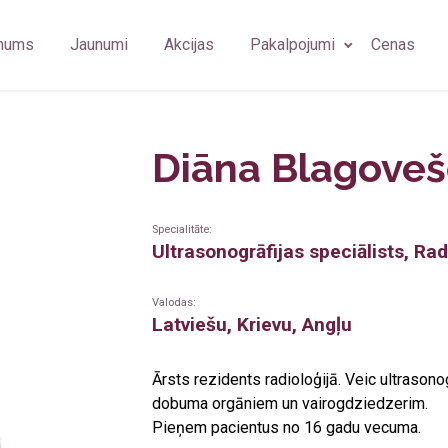
mums
Jaunumi
Akcijas
Pakalpojumi
Cenas
rsts
Ģimenes ārsts/arodārsts
Fizioterapeits
Imunolog
higiēnists
Imunoloģija
Ģimenes ārsts
Ginekolo
Diāna Blagove
logs
Neiroloģija
Oftalmologs
Plastikas
rmām (OGUK)
loga asistents
Psihiatrija
Neirologs
Arodārst
Specialitāte:
Ultrasonogrāfijas speciālists, Ra
sonogrāfijas speciālists
Plastiskā ķirurģija
Psihiatrs
Valodas:
Latviešu, Krievu, Angļu
Ārsts rezidents radioloģijā. Veic ultrason
dobuma orgāniem un vairogdziedzerim.
Pieņem pacientus no 16 gadu vecuma.