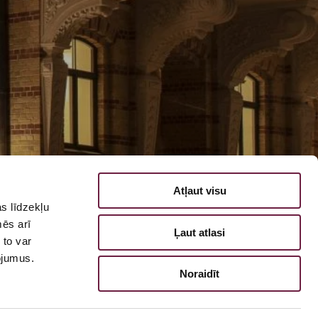
Atļaut visu
s līdzekļu
mēs arī
Ļaut atlasi
 to var
pojumus.
Noraidīt
711