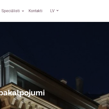
Speciālisti
Kontakti
LV
s
gs
 ķirurgs
s
 pakalpojumi