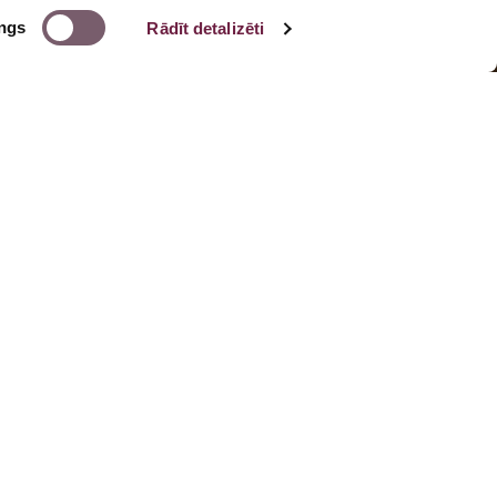
ngs
Rādīt detalizēti
Saites
Par mums
Jaunumi
Akcijas
isija
Cenas
Pieteikties vizītei
Privātuma politika