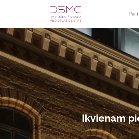
Par
Zobārstniecība
Zo
Oftalmoloģija
Zob
Jūrnieku medicīniskā komisija
Ra
Medicīniskā komisija darbam uz naftas un gāzes platfo
Rad
Fizioterapija
Ult
Ginekoloģija
Ultrasonogrāfija
Ikvienam pi
Radioloģiskie izmeklējumi
Kardioloģija