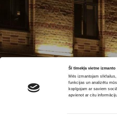
Šī tīmekļa vietne izmanto 
Mēs izmantojam sīkfailus, 
funkcijas un analizētu mūs
kopīgojam ar saviem sociāl
apvienot ar citu informācij
Baz