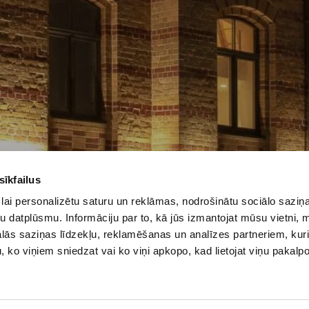
sīkfailus
lai personalizētu saturu un reklāmas, nodrošinātu sociālo saziņa
u datplūsmu. Informāciju par to, kā jūs izmantojat mūsu vietni, 
ās saziņas līdzekļu, reklamēšanas un analīzes partneriem, kuri
u, ko viņiem sniedzat vai ko viņi apkopo, kad lietojat viņu pakal
nīcas ielā 18, Rīgā
+371 67229942
+371 26525