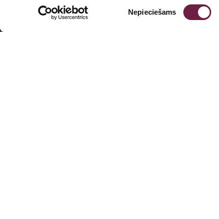
Piekrišanas
Nepieciešams
izvēle
Kontakti
Baz
+37
+37
inf
Seko mums
Dar
Brī