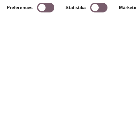
Preferences
Statistika
Mārketi
Pakalpojumi
Zobārstniecība
nīcas ielā 18, Rīga, LV-1010
Oftalmoloģija
1 67229942
Ginekoloģija
1 26525711
Jūrnieku medicīniskā kom
o@dsmc.lv
Fizioterapija
ba dienas - 8:00-19:00
vdienās - Slēgts
Ultrasonogrāfija
©2026 “Diplomātiskā servisa medicīnas centrs”. Visas tiesības aizsargātas.