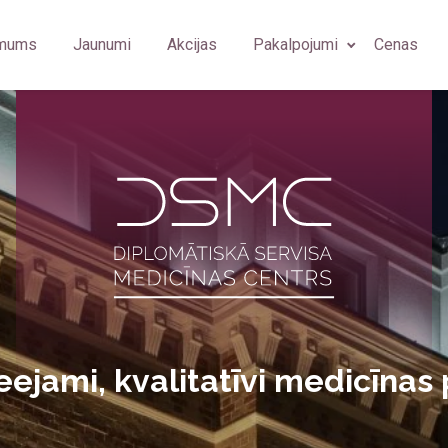
 mums
Jaunumi
Akcijas
Pakalpojumi
Cenas
bārsts
Ģimenes ārsts/arodārsts
Fizioterapeits
Imunolog
u higiēnists
Imunoloģija
Ģimenes ārsts
Ginekolo
diologs
Neiroloģija
Oftalmologs
Plastikas
rmām (OGUK)
iologa asistents
Psihiatrija
Neirologs
Arodārst
rasonogrāfijas speciālists
Plastiskā ķirurģija
Psihiatrs
eejami, kvalitatīvi medicīnas