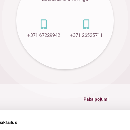
+371 67229942
+371 26525711
Pakalpojumi
Zobārstniecība
nīcas ielā 18, Rīga, LV-1010
Oftalmoloģija
sīkfailus
1 67229942