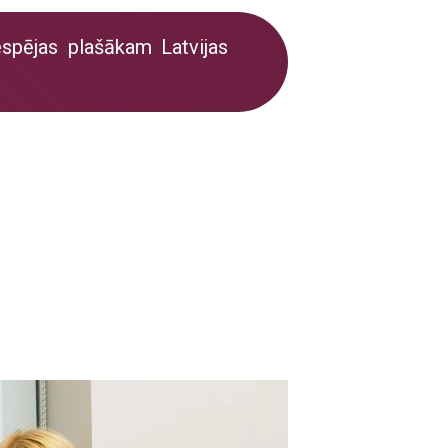
espējas plašākam Latvijas