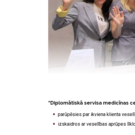
“Diplomātiskā servisa medicīnas ce
parūpēsies par ikviena klienta veselī
izskaidros ar veselības aprūpes līklo