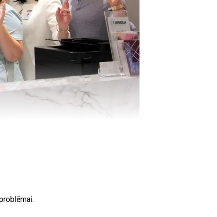
 problēmai.