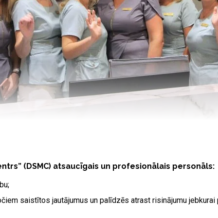
ntrs” (DSMC) atsaucīgais un profesionālais personāls:
bu;
čiem saistītos jautājumus un palīdzēs atrast risinājumu jebkurai