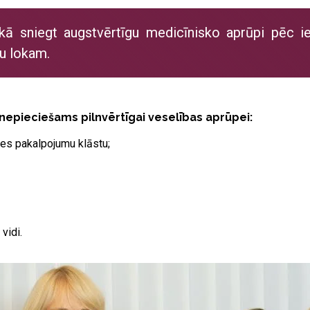
kā sniegt augstvērtīgu medicīnisko aprūpi pēc i
tu lokam.
 nepieciešams pilnvērtīgai veselības aprūpei:
pes pakalpojumu klāstu;
vidi.