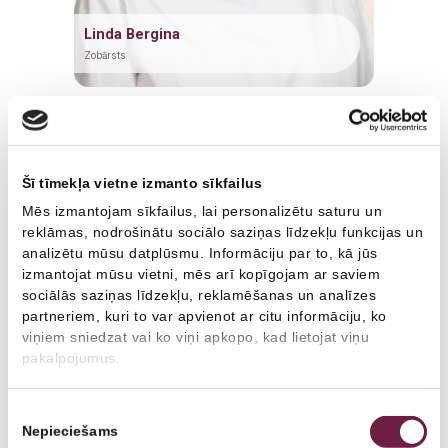
Plastiskā ķirurģija
Ginekologs
Linda Bergina
Plastikas ķirurgs
Zobārsts
Arodārsts
Šī tīmekļa vietne izmanto sīkfailus
Mēs izmantojam sīkfailus, lai personalizētu saturu un
reklāmas, nodrošinātu sociālo saziņas līdzekļu funkcijas un
analizētu mūsu datplūsmu. Informāciju par to, kā jūs
izmantojat mūsu vietni, mēs arī kopīgojam ar saviem
sociālās saziņas līdzekļu, reklamēšanas un analīzes
partneriem, kuri to var apvienot ar citu informāciju, ko
viņiem sniedzat vai ko viņi apkopo, kad lietojat viņu
pakalpojumus.
Piekrišanas
Nepieciešams
izvēle