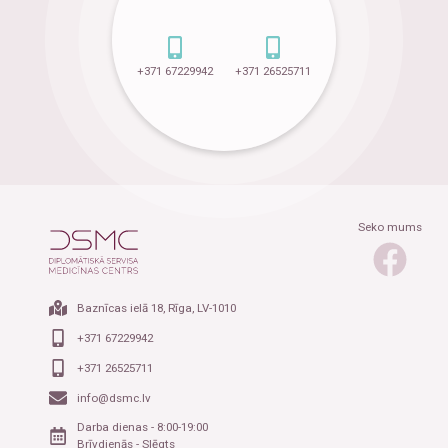
+371 67229942
+371 26525711
Seko mums
Baznīcas ielā 18, Rīga, LV-1010
+371 67229942
+371 26525711
info@dsmc.lv
Darba dienas - 8:00-19:00
Brīvdienās - Slēgts