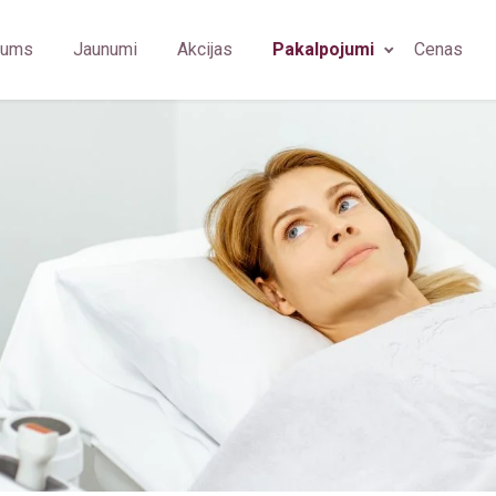
mums
Jaunumi
Akcijas
Pakalpojumi
Cenas
bārsts
Ģimenes ārsts/arodārsts
Fizioterapeits
Imunolog
u higiēnists
Imunoloģija
Ģimenes ārsts
Ginekolo
diologs
Neiroloģija
Oftalmologs
Plastikas
rmām (OGUK)
iologa asistents
Psihiatrija
Neirologs
Arodārst
rasonogrāfijas speciālists
Plastiskā ķirurģija
Psihiatrs