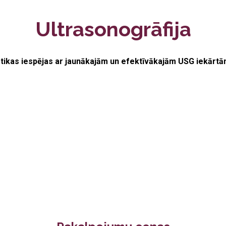
Ultrasonogrāfija
stikas iespējas ar jaunākajām un efektīvākajām USG iekārtā