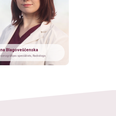
āna Blagoveščenska
asonogrāfijas speciālists, Radiologs