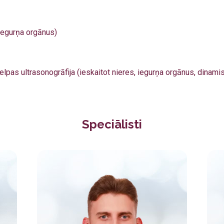
 iegurņa orgānus)
lpas ultrasonogrāfija (ieskaitot nieres, iegurņa orgānus, dinamis
Speciālisti