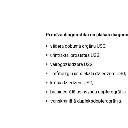
Precīza diagnostika un plašas diagno
vēdera dobuma orgānu USG;
urīntrakta, prostatas USG;
vairogdziedzera USG;
limfmezglu un siekalu dziedzeru USG;
krūšu dziedzeru USG;
brahiocefālā asinsvadu doplerogrāfija;
transkraniālā dupleksdoplerogrāfija.