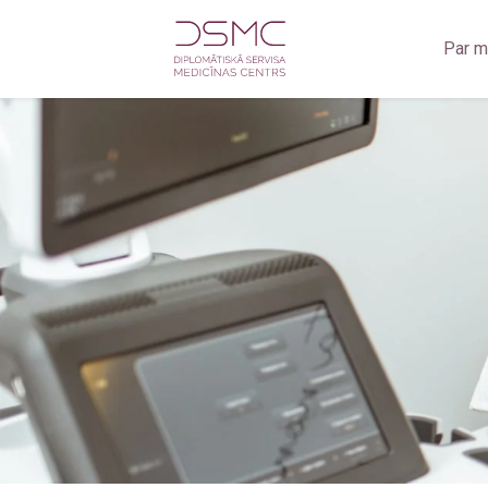
Par 
Zobārstniecība
Zo
Oftalmoloģija
Zob
Jūrnieku medicīniskā komisija
Ra
Medicīniskā komisija darbam uz naftas un gāzes platfo
Rad
Fizioterapija
Ult
Ginekoloģija
Ultrasonogrāfija
Radioloģiskie izmeklējumi
Kardioloģija