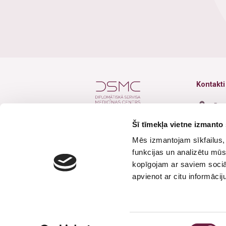
Kontakti
Baz
Šī tīmekļa vietne izmanto 
+37
Mēs izmantojam sīkfailus, 
+37
funkcijas un analizētu mūs
inf
Seko mums
kopīgojam ar saviem sociāl
apvienot ar citu informācij
Dar
Brī
Piekrišanas