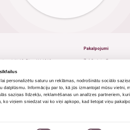
Pakalpojumi
Zobārstniecība
nīcas ielā 18, Rīga, LV-1010
Oftalmoloģija
sīkfailus
1 67229942
lai personalizētu saturu un reklāmas, nodrošinātu sociālo saziņa
Ginekoloģija
1 26525711
u datplūsmu. Informāciju par to, kā jūs izmantojat mūsu vietni, 
Jūrnieku medicīniskā kom
o@dsmc.lv
ās saziņas līdzekļu, reklamēšanas un analīzes partneriem, kuri
u, ko viņiem sniedzat vai ko viņi apkopo, kad lietojat viņu pakal
Fizioterapija
ba dienas - 8:00-19:00
vdienās - Slēgts
Ultrasonogrāfija