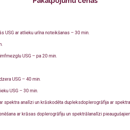
Pakalpojumu cenas
 USG ar atlieku urīna noteikšanas – 30 min.
n.
 limfmezglu USG – pa 20 min.
dzera USG – 40 min.
ieku USG – 30 min.
ar spektra analīzi un krāskodēta dupleksdoplerogrāfija ar spektr
nēšana ar krāsas doplerogrāfiju un spektrālanalīzi pieaugušajie