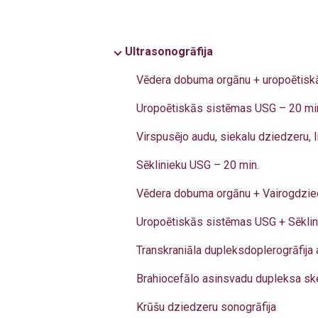
Ultrasonogrāfija
Vēdera dobuma orgānu + uropoētiskās
Uropoētiskās sistēmas USG – 20 mi
Virspusējo audu, siekalu dziedzeru,
Sēklinieku USG – 20 min.
Vēdera dobuma orgānu + Vairogdzie
Uropoētiskās sistēmas USG + Sēklin
Transkraniāla dupleksdoplerogrāfija 
Brahiocefālo asinsvadu dupleksa ske
Krūšu dziedzeru sonogrāfija