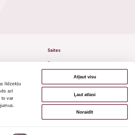
Saites
Par mums
Jaunumi
Atļaut visu
s līdzekļu
Akcijas
mēs arī
Ļaut atlasi
isija
Cenas
 to var
pojumus.
Pieteikties vizītei
Noraidīt
Privātuma politika