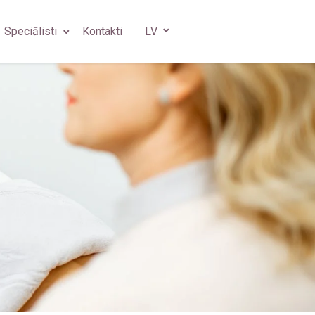
Speciālisti
Kontakti
LV
s
gs
 ķirurgs
s