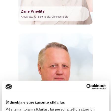
Medicīniskā komisija darbam uz naftas un gāzes
Zobu higiēnists
Zane Priedīte
Fizioterapija
Radiologs
Arodārsts, Jūrnieku ārsts, Ģimenes ārsts
Ginekoloģija
Radiologa asistents
Ultrasonogrāfija
Ultrasonogrāfijas speciālists
Radioloģiskie izmeklējumi
Fizioterapeits
Kardioloģija
Ģimenes ārsts
Ģimenes ārsts/arodārsts
Oftalmologs
Imunoloģija
Neirologs
Neiroloģija
Psihiatrs
Psihiatrija
Imunologs
Šī tīmekļa vietne izmanto sīkfailus
Mēs izmantojam sīkfailus, lai personalizētu saturu un