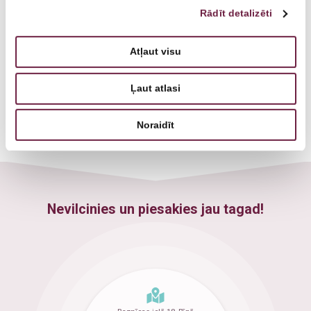
Rādīt detalizēti
Zobu higiēnists
Ginekologs
Atļaut visu
Radiologa asistents
Plastikas ķirurgs
Ļaut atlasi
Fizioterapeits
Noraidīt
Nevilcinies un piesakies jau tagad!