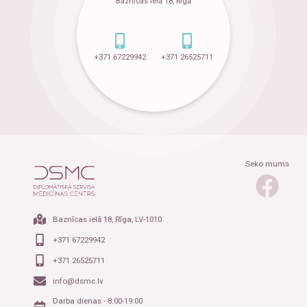
Baznīcas ielā 18, Rīgā
+371 67229942
+371 26525711
Seko mums
Baznīcas ielā 18, Rīga, LV-1010
+371 67229942
+371 26525711
info@dsmc.lv
Darba dienas - 8:00-19:00