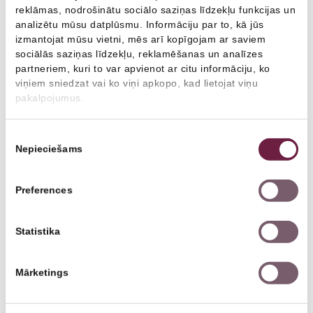
Plastiskā ķirurģija
Ginekologs
reklāmas, nodrošinātu sociālo saziņas līdzekļu funkcijas un
Pauls Vaivods
analizētu mūsu datplūsmu. Informāciju par to, kā jūs
Plastikas ķirurgs
izmantojat mūsu vietni, mēs arī kopīgojam ar saviem
Arodārsts, Jūrnieku ārsts, Ģimenes ārsts
sociālās saziņas līdzekļu, reklamēšanas un analīzes
Arodārsts
partneriem, kuri to var apvienot ar citu informāciju, ko
viņiem sniedzat vai ko viņi apkopo, kad lietojat viņu
pakalpojumus.
Citi speciālisti
Piekrišanas
Nepieciešams
izvēle
Arodārsts
Radiologs
Preferences
Ultrasonogrāfijas speciālists
Oftalmologs
Statistika
Jūrnieku ārsts
Neirologs
Mārketings
Lāzeroftalmologs
Psihiatrs
Zobārsts
Imunologs