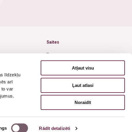
Saites
Par mums
Jaunumi
Atļaut visu
s līdzekļu
Akcijas
mēs arī
Ļaut atlasi
isija
Cenas
 to var
pojumus.
Pieteikties vizītei
Noraidīt
Privātuma politika
ngs
Rādīt detalizēti