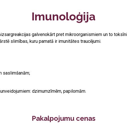
Imunoloģija
izsargreakcijas galvenokārt pret mikroorganismiem un to toksīn
ārstē slimības, kuru pamatā ir imunitātes traucējumi.
ām saslimšanām;
 jaunveidojumiem: dzimumzīmēm, papilomām.
Pakalpojumu cenas