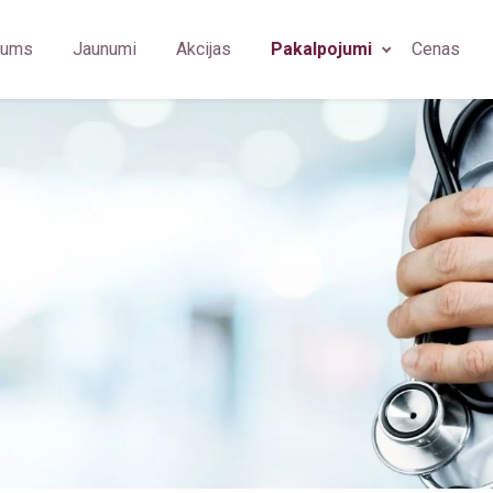
mums
Jaunumi
Akcijas
Pakalpojumi
Cenas
bārsts
Ģimenes ārsts/arodārsts
Fizioterapeits
Imunolog
u higiēnists
Imunoloģija
Ģimenes ārsts
Ginekolo
diologs
Neiroloģija
Oftalmologs
Plastikas
rmām (OGUK)
iologa asistents
Psihiatrija
Neirologs
Arodārst
rasonogrāfijas speciālists
Plastiskā ķirurģija
Psihiatrs