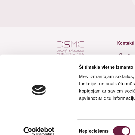
Kontakti
Baz
Šī tīmekļa vietne izmanto 
+37
Mēs izmantojam sīkfailus, 
+37
funkcijas un analizētu mūs
inf
Seko mums
kopīgojam ar saviem sociāl
apvienot ar citu informācij
Dar
Brī
Piekrišanas
Nepieciešams
izvēle