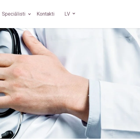
Speciālisti
Kontakti
LV
s
gs
 ķirurgs
s