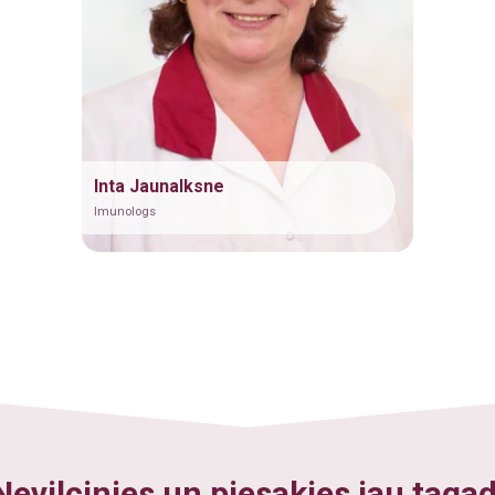
Inta Jaunalksne
Imunologs
Nevilcinies un piesakies jau tagad