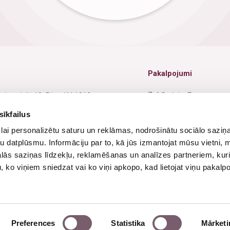
Pakalpojumi
Zobārstniecība
nīcas ielā 18, Rīga, LV-1010
Oftalmoloģija
sīkfailus
1 67229942
lai personalizētu saturu un reklāmas, nodrošinātu sociālo saziņa
Ginekoloģija
1 26525711
u datplūsmu. Informāciju par to, kā jūs izmantojat mūsu vietni, 
Jūrnieku medicīniskā kom
o@dsmc.lv
ās saziņas līdzekļu, reklamēšanas un analīzes partneriem, kuri
u, ko viņiem sniedzat vai ko viņi apkopo, kad lietojat viņu pakal
Fizioterapija
ba dienas - 8:00-19:00
vdienās - Slēgts
Ultrasonogrāfija
Preferences
Statistika
Mārketi