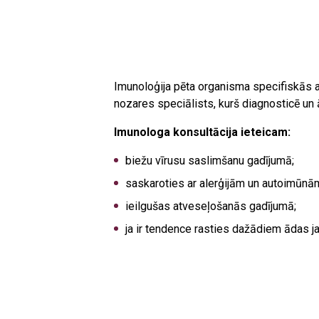
Imunoloģija pēta organisma specifiskās a
nozares speciālists, kurš diagnosticē un 
Imunologa konsultācija ieteicam:
biežu vīrusu saslimšanu gadījumā;
saskaroties ar alerģijām un autoimūn
ieilgušas atveseļošanās gadījumā;
ja ir tendence rasties dažādiem ādas