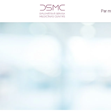
Par 
Zobārstniecība
Zo
Oftalmoloģija
Zob
Jūrnieku medicīniskā komisija
Ra
Medicīniskā komisija darbam uz naftas un gāzes platfo
Rad
Fizioterapija
Ult
Ginekoloģija
Ultrasonogrāfija
Radioloģiskie izmeklējumi
Kardioloģija