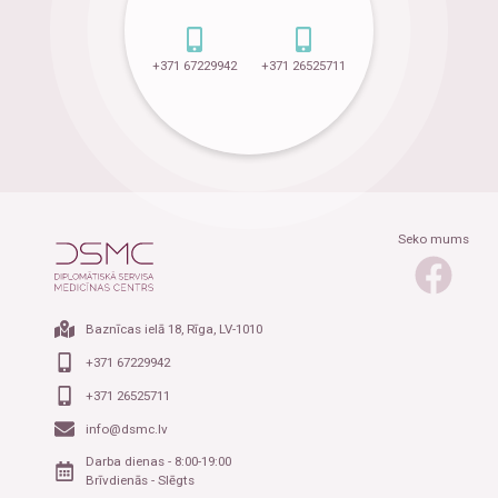
+371 67229942
+371 26525711
Seko mums
Baznīcas ielā 18, Rīga, LV-1010
+371 67229942
+371 26525711
info@dsmc.lv
Darba dienas - 8:00-19:00
Brīvdienās - Slēgts