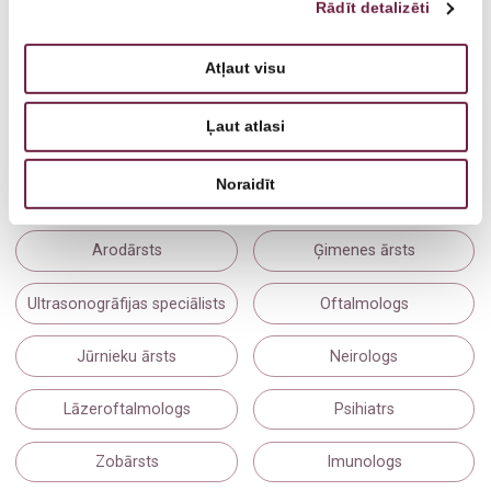
Rādīt detalizēti
Simona Liepiņa
Fizioterapeits
Atļaut visu
Ļaut atlasi
Citi speciālisti
Noraidīt
Arodārsts
Ģimenes ārsts
Ultrasonogrāfijas speciālists
Oftalmologs
Jūrnieku ārsts
Neirologs
Lāzeroftalmologs
Psihiatrs
Zobārsts
Imunologs