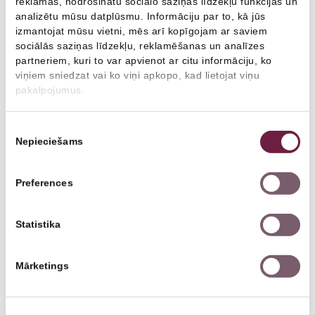
reklāmas, nodrošinātu sociālo saziņas līdzekļu funkcijas un
Antra Berkina
analizētu mūsu datplūsmu. Informāciju par to, kā jūs
izmantojat mūsu vietni, mēs arī kopīgojam ar saviem
Fizioterapeits
sociālās saziņas līdzekļu, reklamēšanas un analīzes
partneriem, kuri to var apvienot ar citu informāciju, ko
viņiem sniedzat vai ko viņi apkopo, kad lietojat viņu
pakalpojumus.
Piekrišanas
Nepieciešams
izvēle
Preferences
Statistika
Mārketings