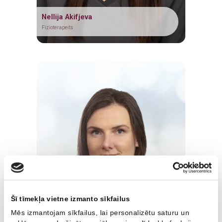
Plastiskā ķirurģija
Ginekologs
Nellija Akifjeva
Plastikas ķirurgs
Fizioterapeits
Arodārsts
Šī tīmekļa vietne izmanto sīkfailus
Mēs izmantojam sīkfailus, lai personalizētu saturu un