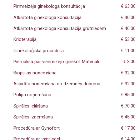
Plastiskā ķirurģija
Ginekologs
Pirmreizēja ginekologa konsultācija
€ 63.00
Plastikas ķirurgs
Atkārtota ginekologa konsultācija
€ 40.00
Arodārsts
Atkārtota ginekologa konsultācija grūtniecēm
€ 40.00
Krioterapija
€ 53.00
Ginekoloģiskā procedūra
€ 11.00
Piemaksa par vienreizējo ginekol. Materiālu
€ 3.00
Biopsijas noņemšana
€ 32.00
Aspirāta noņemšana no dzemdes dobuma
€ 32.00
Polipa noņemšana
€ 85.00
Spirāles ielikšana
€ 70.00
Spirāles izņemšana
€ 45.00
Procedūra ar Gynofort
€ 17.00
Procedūra ar Instillegel
€ 14.00