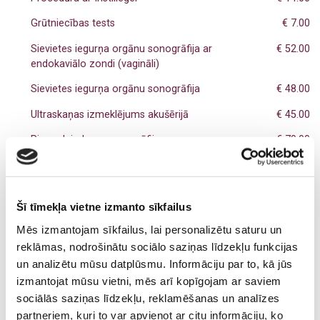
Grūtniecības tests
€ 7.00
Sievietes iegurņa orgānu sonogrāfija ar
€ 52.00
endokaviālo zondi (vagināli)
Sievietes iegurņa orgānu sonogrāfija
€ 48.00
Ultraskaņas izmeklējums akušērijā
€ 45.00
Piena dziedzeru sonogrāfija
€ 79.00
Materiālu paņemšana bakterioloģiskajiem
€ 11.00
izmeklējumiem, uzsējumiem
Uztriepju noņemšana uz gonoreju, trihomonām,
€ 11.00
Šī tīmekļa vietne izmanto sīkfailus
hlamīdijām no dzimumorgāniem vai rīkles
Mēs izmantojam sīkfailus, lai personalizētu saturu un
gļotādas
reklāmas, nodrošinātu sociālo saziņas līdzekļu funkcijas
un analizētu mūsu datplūsmu. Informāciju par to, kā jūs
izmantojat mūsu vietni, mēs arī kopīgojam ar saviem
sociālās saziņas līdzekļu, reklamēšanas un analīzes
Speciālisti
partneriem, kuri to var apvienot ar citu informāciju, ko