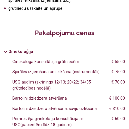
spirāles ielikšana/izņemšana u.c.);
Medicīniskā komisija darbam uz naftas un gāzes
Zobu higiēnists
grūtnieču uzskaite un aprūpe.
Fizioterapija
Radiologs
Ginekoloģija
Radiologa asistents
Pakalpojumu cenas
Ultrasonogrāfija
Ultrasonogrāfijas speciālists
Ginekoloģija
Radioloģiskie izmeklējumi
Fizioterapeits
Ginekologa konsultācija grūtniecēm
€ 55.00
Kardioloģija
Ģimenes ārsts
Spirāles izņemšana un ielikšana (instrumentāli)
€ 75.00
Ģimenes ārsts/arodārsts
Oftalmologs
USG auglim (skrīnings 12/13; 20/22; 34/35
€ 70.00
grūtniecības nedēļā)
Imunoloģija
Neirologs
Bartolini dziedzera atvēršana
€ 100.00
Neiroloģija
Psihiatrs
Bartolini dziedzera atvēršana, šuvju uzlikšana
€ 310.00
Psihiatrija
Imunologs
Pirmreizēja ginekologa konsultācija ar
€ 60.00
USG(pacientēm līdz 18 gadiem)