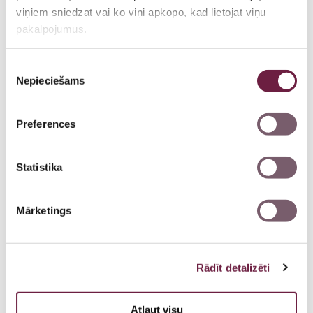
viņiem sniedzat vai ko viņi apkopo, kad lietojat viņu
pakalpojumus.
Piekrišanas
Nepieciešams
izvēle
Preferences
Statistika
Mārketings
Gunta Grīnberga
Rādīt detalizēti
Ginekologs
Atļaut visu