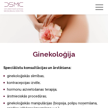
LV
RU
EN
Par mums
Jaunumi
Ginekoloģija
Akcijas
Speciālistu konsultācijas un ārstēšana:
Pakalpojumi
ginekoloģiskās slimības;
Cenas
kontracepcijas izvēle;
Zobārstniecība
Speciālisti
hormonu aizvietošanas terapija;
Oftalmoloģija
ārstnieciskās procedūras;
Kontakti
ginekoloģiskās manipulācijas (biopsija, polipu noņemšana,
Jūrnieku medicīniskā komisija
Zobārsts