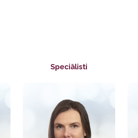
 (ar fiksētiem nodarbību laikiem pa 30min)
ba (60min)
sporta masāža - 75min.
 (ar fiksētiem nodarbību laikiem pa 60min)
min.)
ba (45min)
Speciālisti
)
ba (30min)
min.)
trāde
ai
ntu)