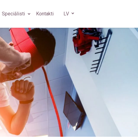
Speciālisti
Kontakti
LV
s
gs
 ķirurgs
s