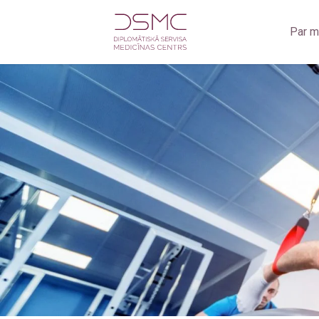
Par 
Zobārstniecība
Zo
Oftalmoloģija
Zob
Jūrnieku medicīniskā komisija
Ra
Medicīniskā komisija darbam uz naftas un gāzes platfo
Rad
Fizioterapija
Ult
Ginekoloģija
Ultrasonogrāfija
Radioloģiskie izmeklējumi
Kardioloģija