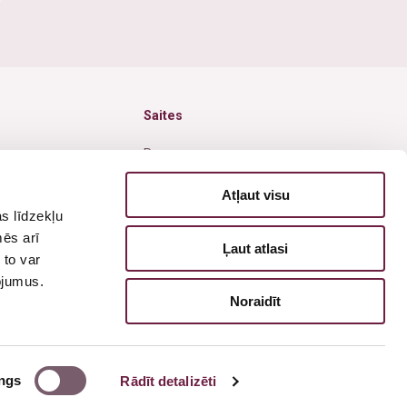
Saites
Par mums
Jaunumi
Atļaut visu
s līdzekļu
Akcijas
mēs arī
Ļaut atlasi
isija
Cenas
 to var
pojumus.
Pieteikties vizītei
Noraidīt
Privātuma politika
ngs
Rādīt detalizēti