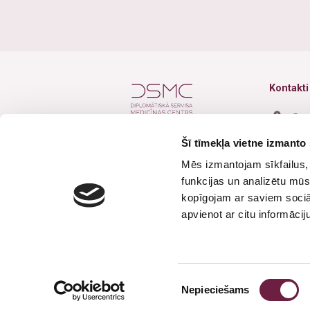
Kontakti
Baz
Šī tīmekļa vietne izmanto 
+37
Mēs izmantojam sīkfailus, 
+37
funkcijas un analizētu mūs
inf
Seko mums
kopīgojam ar saviem sociāl
apvienot ar citu informācij
Dar
Brī
Piekrišanas
Nepieciešams
izvēle