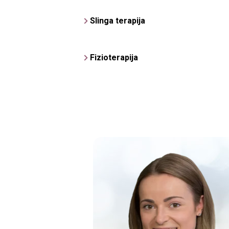
Slinga terapija
Slinga terapija- abonaments 5 reizēm
Fizioterapija
Slinga terapija - vienreizēja nodarbī
Sporta masāža - vispārējā ķermeņa 
Slinga terapija- abonaments 5 reizēm
Apkakles un plecu daļas masāža (20
Slinga terapija - vienreizēja nodarbī
Kakla un krūšu kurvja masāža (30min.
Slinga terapija - vienreizēja nodarbī
Abu roku un krūšu zonas masāža (30
Triecienviļņu terapija
Fizioterapeita vingrošanas plāna izs
Ultraskaņa (bez medikamenta) 1 zon
Fonoforēze (ultraskaņa ar medikame