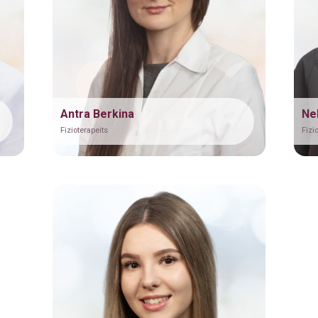
(30min)
40min.)
60min.)
Antra Berkina
Nel
Fizioterapeits
Fizi
s sporta masāža - 60min.