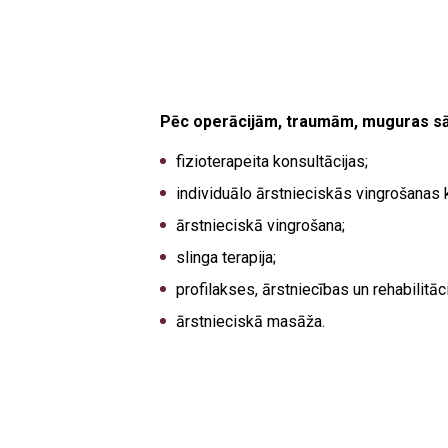
Pēc operācijām, traumām, muguras sāp
fizioterapeita konsultācijas;
individuālo ārstnieciskās vingrošanas
ārstnieciskā vingrošana;
slinga terapija;
profilakses, ārstniecības un rehabilit
ārstnieciskā masāža.