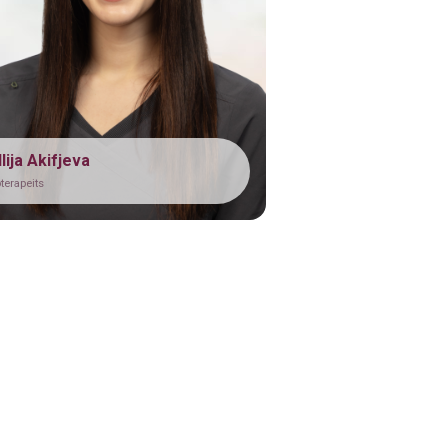
€ 30.00
€ 35.00
€ 40.00
€ 25.00
lija Akifjeva
€ 60.00
oterapeits
€ 35.00
€ 15.00
€ 20.00
€ 35.00
€ 21.00
€ 60.00