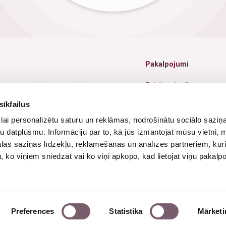
Pakalpojumi
Zobārstniecība
nīcas ielā 18, Rīga, LV-1010
Oftalmoloģija
sīkfailus
1 67229942
lai personalizētu saturu un reklāmas, nodrošinātu sociālo saziņa
Ginekoloģija
1 26525711
u datplūsmu. Informāciju par to, kā jūs izmantojat mūsu vietni, 
Jūrnieku medicīniskā kom
o@dsmc.lv
ās saziņas līdzekļu, reklamēšanas un analīzes partneriem, kuri
u, ko viņiem sniedzat vai ko viņi apkopo, kad lietojat viņu pakal
Fizioterapija
ba dienas - 8:00-19:00
vdienās - Slēgts
Ultrasonogrāfija
Preferences
Statistika
Mārketi
©2026 “Diplomātiskā servisa medicīnas centrs”. Visas tiesības aizsargātas.