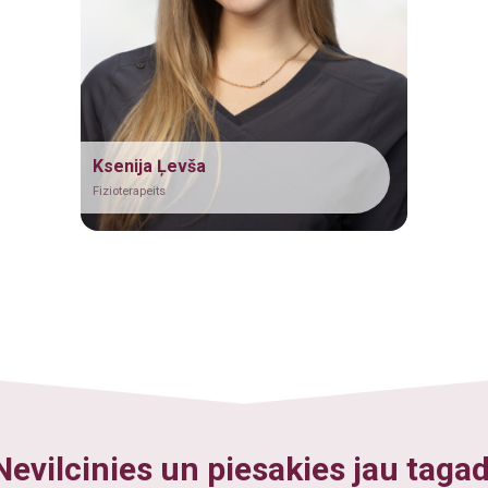
u sporta masāžaa - 60min.
s sporta masāža - 60min.
sporta masāža - 80min.
a (30min.)
Ksenija Ļevša
(20min.)
Fizioterapeits
duālu vingrojumu kompleksa izstādi (60min.)
30min.
Nevilcinies un piesakies jau tagad