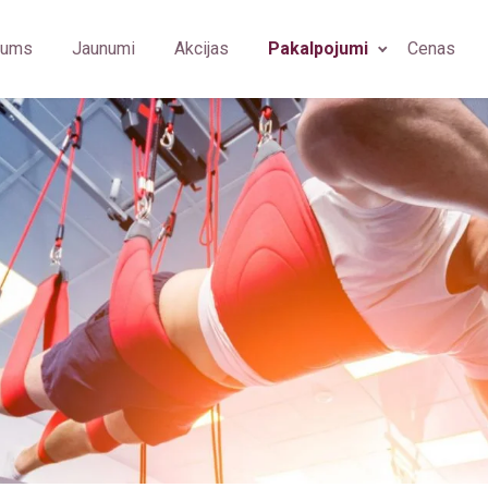
mums
Jaunumi
Akcijas
Pakalpojumi
Cenas
bārsts
Ģimenes ārsts/arodārsts
Fizioterapeits
Imunolog
u higiēnists
Imunoloģija
Ģimenes ārsts
Ginekolo
diologs
Neiroloģija
Oftalmologs
Plastikas
rmām (OGUK)
iologa asistents
Psihiatrija
Neirologs
Arodārst
rasonogrāfijas speciālists
Plastiskā ķirurģija
Psihiatrs