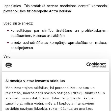
Medicīniskā komisija darbam uz naftas un gāzes
Zobu higiēnists
Iepazīsties, “Diplomātiskā servisa medicīnas centrs” komandai
pievienojusies fizioterapeite Antra Berkina!
Fizioterapija
Radiologs
Speciāliste sniedz:
Ginekoloģija
Radiologa asistents
konsultācijas par slimību ārstēšanu un profilaktiskajiem
pasākumiem, ikdienas aktivitātēm;
Ultrasonogrāfija
Ultrasonogrāfijas speciālists
sniedz apdrošināšanas kompāniju apmaksātus un maksas
Radioloģiskie izmeklējumi
Fizioterapeits
pakalpojumus.
Veic:
Kardioloģija
Ģimenes ārsts
izmeklēšanu par cilvēka fizisko funkcionālo stāvokli un tā
Ģimenes ārsts/arodārsts
Oftalmologs
ietekmi uz ikdienas aktivitātēm un pašsajūtu;
ārstēšanas plāna sastādīšanu;
Imunoloģija
Neirologs
Šī tīmekļa vietne izmanto sīkfailus
mājas vingrinājumu plāna sastādīšanu;
Mēs izmantojam sīkfailus, lai personalizētu saturu un
Neiroloģija
Psihiatrs
ikdienas aktivitāšu pielāgošanu;
reklāmas, nodrošinātu sociālo saziņas līdzekļu funkcijas un
ārstnieciskās vingrošanas vadīšanu;
analizētu mūsu datplūsmu. Informāciju par to, kā jūs
Psihiatrija
Imunologs
izmantojat mūsu vietni, mēs arī kopīgojam ar saviem
rekomendācijas un ieteikumus veselības nostiprināšanai,
sociālās saziņas līdzekļu, reklamēšanas un analīzes
saslimšanu profilaksei.