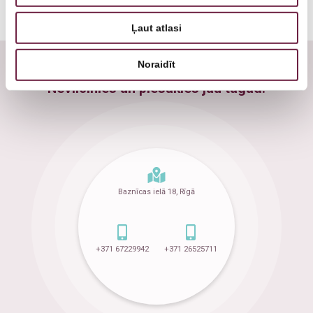
Ļaut atlasi
Noraidīt
Nevilcinies un piesakies jau tagad!
Baznīcas ielā 18, Rīgā
+371 67229942
+371 26525711