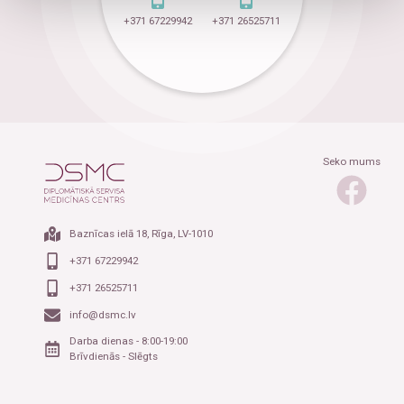
+371 67229942
+371 26525711
Seko mums
Baznīcas ielā 18, Rīga, LV-1010
+371 67229942
+371 26525711
info@dsmc.lv
Darba dienas - 8:00-19:00
Brīvdienās - Slēgts