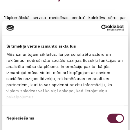
Medicīniskā komisija darbam uz naftas un gāzes
Zobu higiēnists
“Diplomātiskā servisa medicīnas centra” kolektīvs sēro par
Fizioterapija
Radiologs
ilggadējas kolēģes – ārstes ginekoloģes, seksoloģes un
hipnopsihoterapeites
Aijas Tulas-Rijkures
aiziešanu mūžībā.
Ginekoloģija
Radiologa asistents
Izsakām visdziļāko līdzjūtību tuviniekiem, draugiem un kolēģiem.
Ultrasonogrāfija
Ultrasonogrāfijas speciālists
Šī tīmekļa vietne izmanto sīkfailus
“Diplomātiskā servisa medicīnas centrā”, kas ir “Veselības centrs
Mēs izmantojam sīkfailus, lai personalizētu saturu un
Radioloģiskie izmeklējumi
Fizioterapeits
4” grupas uzņēmums, dr. Aija Tula-Rijkure nostrādāja ilgus gadus,
reklāmas, nodrošinātu sociālo saziņas līdzekļu funkcijas un
iemantojot kolēģu cieņu un pacientu uzticību.
analizētu mūsu datplūsmu. Informāciju par to, kā jūs
Kardioloģija
Ģimenes ārsts
izmantojat mūsu vietni, mēs arī kopīgojam ar saviem
Paturēsim labo, atsaucīgo un harizmātisko kolēģi gaišā piemiņā!
sociālās saziņas līdzekļu, reklamēšanas un analīzes
Ģimenes ārsts/arodārsts
Oftalmologs
partneriem, kuri to var apvienot ar citu informāciju, ko
Latvijas Ginekologu un dzemdību speciālistu asociācija pēc
viņiem sniedzat vai ko viņi apkopo, kad lietojat viņu
Imunoloģija
Neirologs
ilgstošas cīņas ar nepielūdzamu slimību mūžībā aizgājušo
pakalpojumus.
Latvijas Kontraceptoloģijas, seksuālās un reproduktīvās
Neiroloģija
Psihiatrs
veselības asociācijas prezidenti Aiju Tulu-Rijkuri atcerēsies kā
Piekrišanas
profesionālu un iejūtīgu ārsti, lojālu un atbalstošu kolēģi un
Psihiatrija
Imunologs
Nepieciešams
izvēle
spilgtu personību, kuras gribasspēka un uzņēmības priekšā
nobālēja jebkurš dzīves šķērslis.