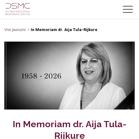
Visi jaunumi
In Memoriam dr. Aija Tula-Rijkure
LV
RU
EN
Par mums
Jaunumi
Akcijas
Pakalpojumi
Cenas
Zobārstniecība
Speciālisti
Oftalmoloģija
In Memoriam dr. Aija Tula-
Kontakti
Rijkure
Jūrnieku medicīniskā komisija
Zobārsts