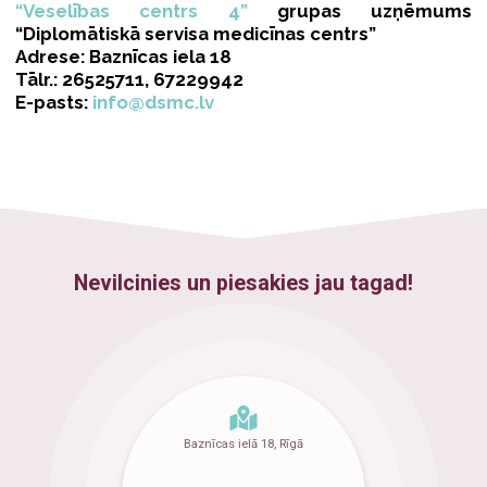
“Veselības centrs 4”
grupas uzņēmums
“Diplomātiskā servisa medicīnas centrs”
Adrese: Baznīcas iela 18
Tālr.: 26525711, 67229942
E-pasts:
info@dsmc.lv
Nevilcinies un piesakies jau tagad!
Baznīcas ielā 18, Rīgā