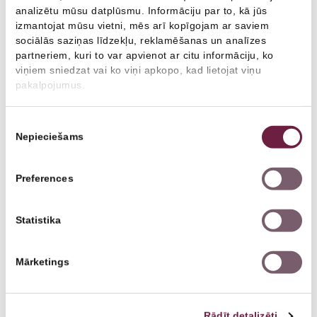
analizētu mūsu datplūsmu. Informāciju par to, kā jūs
izmantojat mūsu vietni, mēs arī kopīgojam ar saviem
sociālās saziņas līdzekļu, reklamēšanas un analīzes
partneriem, kuri to var apvienot ar citu informāciju, ko
EXON-EYE® – radiofrekvences terapija sausās acs sindroma
viņiem sniedzat vai ko viņi apkopo, kad lietojat viņu
ārstēšanai
pakalpojumus.
Galvenie ieguvumi pacientam
Piekrišanas
Meiboma dziedzeru funkcijas atjaunošana
.
Nepieciešams
izvēle
Radiofrekvences enerģija maigi uzsilda dziedzeru zonu,
padarot sekrētu šķidrāku un palīdzot atbrīvoties no
Preferences
aizsprostojumiem. Tas uzlabo lipīdu slāni asaru plēvītē un
samazina asaru iztvaikošanu.
Spēcīga reģenerācija un iekaisuma mazināšana.
RF
Statistika
terapija aktivizē šūnu vielmaiņu, veicina audu atjaunošanos
un palīdz nomierināt hronisku iekaisumu plakstiņos un acs
virsmā.
Mārketings
Ievērojams sausuma simptomu mazinājums.
Procedūra
palīdz samazināt: grauzošu vai smilšu sajūtu acīs,
dedzināšanu un kairinājumu, smaguma sajūtu plakstiņos,
Rādīt detalizēti