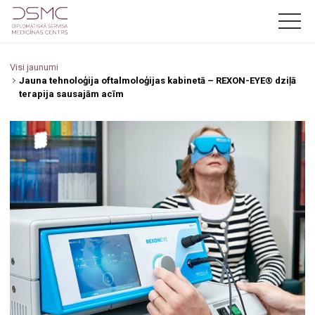
Visi jaunumi
LV
RU
EN
Jauna tehnoloģija oftalmoloģijas kabinetā – REXON-EYE® dziļā
terapija sausajām acīm
Par mums
Jaunumi
Akcijas
Pakalpojumi
Cenas
Zobārstniecība
Speciālisti
Oftalmoloģija
Kontakti
Jūrnieku medicīniskā komisija
Zobārsts