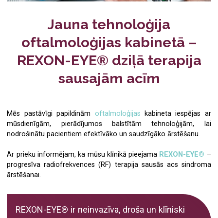
Medicīniskā komisija darbam uz naftas un gāzes
Zobu higiēnists
Jauna tehnoloģija
Fizioterapija
Radiologs
oftalmoloģijas kabinetā –
Ginekoloģija
Radiologa asistents
REXON-EYE® dziļā terapija
Ultrasonogrāfija
Ultrasonogrāfijas speciālists
sausajām acīm
Radioloģiskie izmeklējumi
Fizioterapeits
Mēs pastāvīgi papildinām
oftalmoloģijas
kabineta iespējas ar
Kardioloģija
Ģimenes ārsts
mūsdienīgām, pierādījumos balstītām tehnoloģijām, lai
nodrošinātu pacientiem efektīvāko un saudzīgāko ārstēšanu.
Ģimenes ārsts/arodārsts
Oftalmologs
Ar prieku informējam, ka mūsu klīnikā pieejama
REXON-EYE®
–
Imunoloģija
Neirologs
progresīva radiofrekvences (RF) terapija sausās acs sindroma
ārstēšanai.
Neiroloģija
Psihiatrs
Psihiatrija
Imunologs
REXON-EYE® ir neinvazīva, droša un klīniski