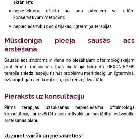
ekrāniem;
nepietiekamu efektu no acu pilieniem vai citām
konservatīvām metodēm;
nepieciešamību pēc dziļākas, ilgtermiņa terapijas.
Mūsdienīga pieeja sausās acs
ārstēšanā
Sausās acs sindroms ir viena no biežākajām oftalmoloģiskajām
problēmām mūsdienās, īpaši digitālajā laikmetā. REXON-EYE®
terapija sniedz iespēju risināt problēmu mērķtiecīgi un ilgtermiņā,
uzlabojot gan acu komfortu, gan redzes kvalitāti.
Pieraksts uz konsultāciju
Pirms terapijas uzsākšanas nepieciešama oftalmologa
konsultācija, lai izvērtētu acu stāvokli un sastādītu individuālu
ārstēšanas plānu.
Uzziniet vairāk un piesakieties!