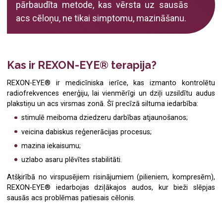
Plastiskā ķirurģija
Ginekologs
pārbaudīta metode, kas vērsta uz sausās
acs cēloņu, ne tikai simptomu, mazināšanu.
Plastikas ķirurgs
Arodārsts
Kas ir REXON-EYE® terapija?
REXON-EYE® ir medicīniska ierīce, kas izmanto kontrolētu
radiofrekvences enerģiju, lai vienmērīgi un dziļi uzsildītu audus
plakstiņu un acs virsmas zonā. Šī precīzā siltuma iedarbība:
stimulē meiboma dziedzeru darbības atjaunošanos;
veicina dabiskus reģenerācijas procesus;
mazina iekaisumu;
uzlabo asaru plēvītes stabilitāti.
Atšķirībā no virspusējiem risinājumiem (pilieniem, kompresēm),
REXON-EYE® iedarbojas dziļākajos audos, kur bieži slēpjas
sausās acs problēmas patiesais cēlonis.