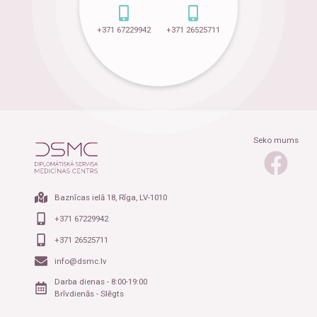
+371 67229942
+371 26525711
Seko mums
Baznīcas ielā 18, Rīga, LV-1010
+371 67229942
+371 26525711
info@dsmc.lv
Darba dienas - 8:00-19:00
Brīvdienās - Slēgts