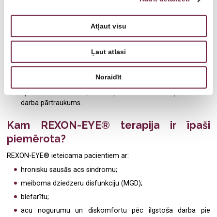
miglainu vai svārstīgu redzi, ko izraisa nestabila asaru
plēvīte.
Atļaut visu
Efekts jau pēc pirmās procedūras.
Daudzi pacienti izjūt
uzlabojumu jau pēc pirmās sesijas. Ilgstošam un stabilam
rezultātam parasti ieteicams 4 procedūru kurss, ko pielāgo
Ļaut atlasi
individuāli.
Nesāpīga un relaksējoša terapija.
Procedūra ir pilnīgi
Noraidīt
nesāpīga, sajūtama kā patīkama silta masāža. Ilgums –
aptuveni 20 minūtes, nav nepieciešama atveseļošanās vai
darba pārtraukums.
Kam REXON-EYE® terapija ir īpaši
piemērota?
REXON-EYE® ieteicama pacientiem ar:
hronisku sausās acs sindromu;
meiboma dziedzeru disfunkciju (MGD);
blefarītu;
acu nogurumu un diskomfortu pēc ilgstoša darba pie