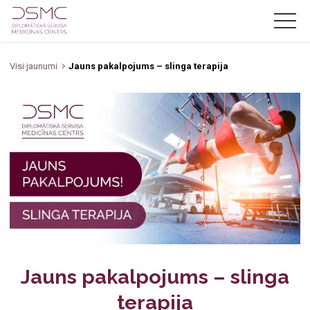
Visi jaunumi
Jauns pakalpojums – slinga terapija
LV
RU
EN
Par mums
Jaunumi
Akcijas
Pakalpojumi
Cenas
Zobārstniecība
Speciālisti
Oftalmoloģija
Jauns pakalpojums – slinga
Kontakti
terapija
Jūrnieku medicīniskā komisija
Zobārsts