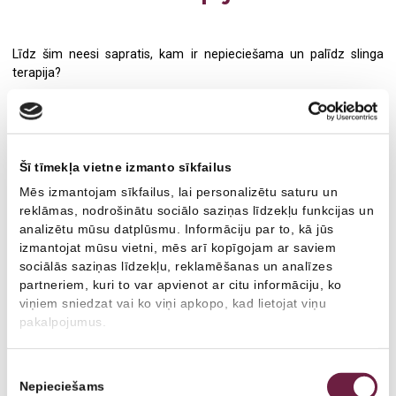
Medicīniskā komisija darbam uz naftas un gāzes
Zobu higiēnists
Līdz šim neesi sapratis, kam ir nepieciešama un palīdz slinga
Fizioterapija
Radiologs
terapija?
Ginekoloģija
Radiologa asistents
Tagad tā ir pieejama arī Diplomātiskā servisa medicīnas centrs.
Ultrasonogrāfija
Ultrasonogrāfijas speciālists
Slinga terapija jeb Neurac® (Neuromuscular Activation) ir
Šī tīmekļa vietne izmanto sīkfailus
Radioloģiskie izmeklējumi
Fizioterapeits
inovatīva ārstēšanas metode ar standartizētiem muskuļu
Mēs izmantojam sīkfailus, lai personalizētu saturu un
darbības testiem. Šī metode ir attīstīta, kombinējot terapeitisko
Kardioloģija
Ģimenes ārsts
reklāmas, nodrošinātu sociālo saziņas līdzekļu funkcijas un
vingrošanu ar piekares terapiju.
analizētu mūsu datplūsmu. Informāciju par to, kā jūs
Ģimenes ārsts/arodārsts
Oftalmologs
izmantojat mūsu vietni, mēs arī kopīgojam ar saviem
Slinga terapiju var apmeklēt:
sociālās saziņas līdzekļu, reklamēšanas un analīzes
Imunoloģija
Neirologs
ikviens no mums, kurš grib sevi uzturēt labā fiziskā formā;
partneriem, kuri to var apvienot ar citu informāciju, ko
viņiem sniedzat vai ko viņi apkopo, kad lietojat viņu
ja ir kustību un balsta aparāta problēmas, galvas vai
Neiroloģija
Psihiatrs
pakalpojumus.
muguras sāpes, locītavu problēmas;
sēdoša un mazkustīga darba darītāji (biroju cilvēki,
Psihiatrija
Imunologs
Piekrišanas
tālbraucēji šoferi, frizieri u.c.);
Nepieciešams
izvēle