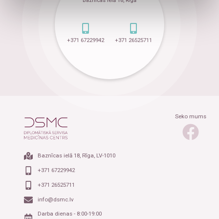
Baznīcas ielā 18, Rīgā
+371 67229942
+371 26525711
Seko mums
Baznīcas ielā 18, Rīga, LV-1010
+371 67229942
+371 26525711
info@dsmc.lv
Darba dienas - 8:00-19:00