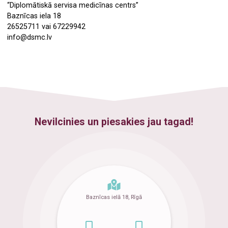
“Diplomātiskā servisa medicīnas centrs”
Baznīcas iela 18
26525711 vai 67229942
info@dsmc.lv
Nevilcinies un piesakies jau tagad!
Baznīcas ielā 18, Rīgā