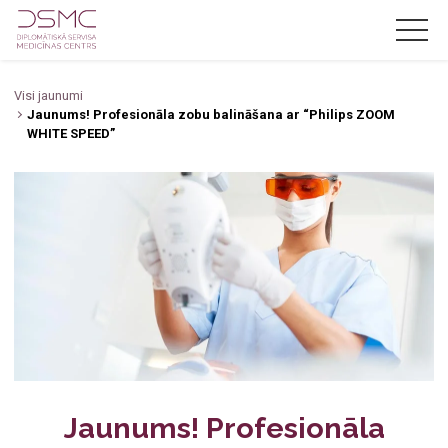
Visi jaunumi
LV
RU
EN
Jaunums! Profesionāla zobu balināšana ar “Philips ZOOM
WHITE SPEED”
Par mums
Jaunumi
Akcijas
Pakalpojumi
Cenas
Zobārstniecība
Speciālisti
Oftalmoloģija
Kontakti
Jaunums! Profesionāla
Jūrnieku medicīniskā komisija
Zobārsts