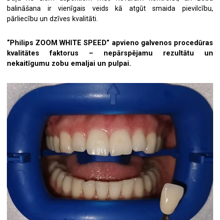
Plastiskā ķirurģija
Ginekologs
balināšana ir vienīgais veids kā atgūt smaida pievilcību,
pārliecību un dzīves kvalitāti.
Plastikas ķirurgs
Arodārsts
“Philips ZOOM WHITE SPEED” apvieno galvenos procedūras
kvalitātes faktorus – nepārspējamu rezultātu un
nekaitīgumu zobu emaljai un pulpai.