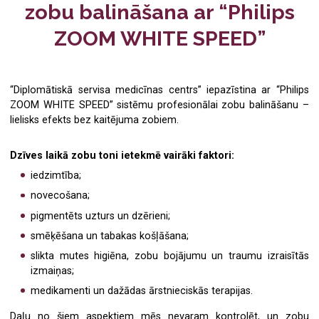
zobu balināšana ar “Philips
Medicīniskā komisija darbam uz naftas un gāzes
Zobu higiēnists
ZOOM WHITE SPEED”
Fizioterapija
Radiologs
Ginekoloģija
Radiologa asistents
“Diplomātiskā servisa medicīnas centrs” iepazīstina ar “Philips
ZOOM WHITE SPEED” sistēmu profesionālai zobu balināšanu –
Ultrasonogrāfija
Ultrasonogrāfijas speciālists
lielisks efekts bez kaitējuma zobiem.
Radioloģiskie izmeklējumi
Fizioterapeits
Dzīves laikā zobu toni ietekmē vairāki faktori:
Kardioloģija
Ģimenes ārsts
iedzimtība;
novecošana;
Ģimenes ārsts/arodārsts
Oftalmologs
pigmentēts uzturs un dzērieni;
Imunoloģija
Neirologs
smēķēšana un tabakas košļāšana;
slikta mutes higiēna, zobu bojājumu un traumu izraisītās
Neiroloģija
Psihiatrs
izmaiņas;
Psihiatrija
Imunologs
medikamenti un dažādas ārstnieciskās terapijas.
Daļu no šiem aspektiem mēs nevaram kontrolēt, un zobu