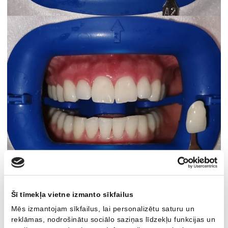
Augstas efektivitātes tehnoloģija:
“ZOOM WHITE SPEED”zobu
Šī tīmekļa vietne izmanto sīkfailus
balināšanas tehnoloģijas pamatā ir gēls ar augstu ūdeņraža
Mēs izmantojam sīkfailus, lai personalizētu saturu un
pārskābes saturu, kas ir pakļauta ultravioletā (UV) starojuma
reklāmas, nodrošinātu sociālo saziņas līdzekļu funkcijas un
iedarbībai.
Procedūras efektivitāti paaugstina jauns