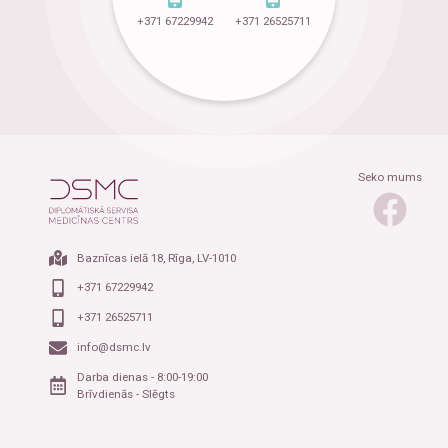
+371 67229942
+371 26525711
Seko mums
Baznīcas ielā 18, Rīga, LV-1010
+371 67229942
+371 26525711
info@dsmc.lv
Darba dienas - 8:00-19:00
Brīvdienās - Slēgts