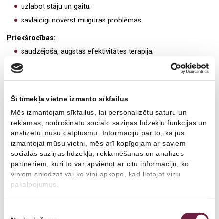
Plastiskā ķirurģija
Ginekologs
uzlabot stāju un gaitu;
Plastikas ķirurgs
savlaicīgi novērst muguras problēmas.
Priekšrocības:
Arodārsts
saudzējoša, augstas efektivitātes terapija;
personalizēts nodarbību plāns;
individuālas nodarbības fizioterapeita vadībā;
vingrojumi konkrētu muskuļu grupu attīstīšanai;
Šī tīmekļa vietne izmanto sīkfailus
rūpīga klienta diagnostika pirms terapijas uzsākšana.
Mēs izmantojam sīkfailus, lai personalizētu saturu un
reklāmas, nodrošinātu sociālo saziņas līdzekļu funkcijas un
Alternatīva sporta zālei:
analizētu mūsu datplūsmu. Informāciju par to, kā jūs
izmantojat mūsu vietni, mēs arī kopīgojam ar saviem
Slinga terapija ir piemērota ikvienam, kurš vēlas uzturēt sevi labā
sociālās saziņas līdzekļu, reklamēšanas un analīzes
fiziskā formā. Nodarbības var aizstāt trenažieru zāli vai
partneriem, kuri to var apvienot ar citu informāciju, ko
aerobikas vingrinājumus. Slinga terapija treniņa nolūkos ir īpašai
viņiem sniedzat vai ko viņi apkopo, kad lietojat viņu
piemērota sēdoša vai mazkustīga darba veicējiem.
pakalpojumus.
Slinga terapija var būt lielisks fitnesa programmas papildinājums:
Piekrišanas
dziļās muskulatūras nostiprināšana uzlabo vispārējo sportisko