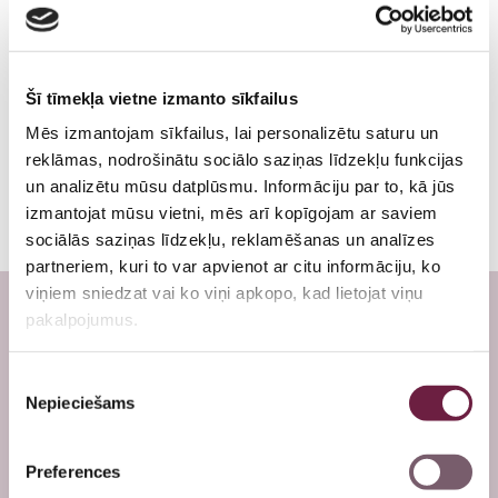
Medicīniskā komisija darbam uz naftas un gāzes
Zobu higiēnists
Inta Jaunalksne
Fizioterapija
Radiologs
Šī tīmekļa vietne izmanto sīkfailus
Ginekoloģija
Radiologa asistents
Mēs izmantojam sīkfailus, lai personalizētu saturu un
Specialitāte:
Imunologs
reklāmas, nodrošinātu sociālo saziņas līdzekļu funkcijas
Ultrasonogrāfija
Ultrasonogrāfijas speciālists
un analizētu mūsu datplūsmu. Informāciju par to, kā jūs
Valodas:
izmantojat mūsu vietni, mēs arī kopīgojam ar saviem
Radioloģiskie izmeklējumi
Fizioterapeits
Latviešu, Krievu, Angļu
sociālās saziņas līdzekļu, reklamēšanas un analīzes
Kardioloģija
Ģimenes ārsts
partneriem, kuri to var apvienot ar citu informāciju, ko
viņiem sniedzat vai ko viņi apkopo, kad lietojat viņu
Sniedz konsultācijas, diagnosticē un ārstē
Ģimenes ārsts/arodārsts
Oftalmologs
pakalpojumus.
dažādas imunitātes saslimšanas;
Imunoloģija
Neirologs
Ārstē un diagnosticē -alerģijas, onkologijas
Piekrišanas
slimības, hronisksus iekaisuma procesus, sistēmas
Nepieciešams
Neiroloģija
Psihiatrs
slimības, reimatoloģiskas slimības, artrītus, vīrusu
izvēle
slimības, herpes vīrusa ārstēšana, laima slimības
Psihiatrija
Imunologs
ārstēšana;
Preferences
Ārstē un diagnosticē dažāda veida autoimūnās