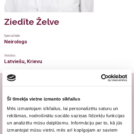
Medicīniskā komisija darbam uz naftas un gāzes
Zobu higiēnists
Ziedīte Želve
Fizioterapija
Radiologs
Ginekoloģija
Radiologa asistents
Specialitāte:
Neirologs
Ultrasonogrāfija
Ultrasonogrāfijas speciālists
Valodas:
Radioloģiskie izmeklējumi
Fizioterapeits
Latviešu, Krievu
Kardioloģija
Ģimenes ārsts
Sniedz neirologa konsultācijas;
Ģimenes ārsts/arodārsts
Oftalmologs
Diagnosticē un ārstē dažādas nervu sistēmas
Imunoloģija
Neirologs
slimības – galvassāpes, reiboņus, perifērās un
Šī tīmekļa vietne izmanto sīkfailus
veģetatīvāsnervu sistēmas slimības, muguras
Mēs izmantojam sīkfailus, lai personalizētu saturu un
Neiroloģija
Psihiatrs
sāpes, nervu sistēmas asinsvadu slimības;
reklāmas, nodrošinātu sociālo saziņas līdzekļu funkcijas
Veic vispārēju CNS darbības profilaktisko pārbaudi;
Psihiatrija
Imunologs
un analizētu mūsu datplūsmu. Informāciju par to, kā jūs
Konsultē cerebrovaskulāro slimību un insulta
izmantojat mūsu vietni, mēs arī kopīgojam ar saviem
profilakses gadījumos.