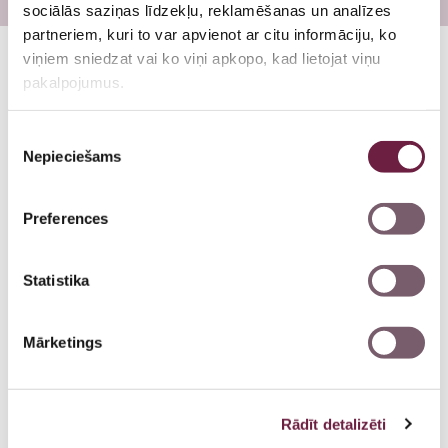
Plastiskā ķirurģija
Ginekologs
sociālās saziņas līdzekļu, reklamēšanas un analīzes
partneriem, kuri to var apvienot ar citu informāciju, ko
Plastikas ķirurgs
viņiem sniedzat vai ko viņi apkopo, kad lietojat viņu
pakalpojumus.
Arodārsts
Citi speciālisti
Piekrišanas
Nepieciešams
izvēle
Preferences
Statistika
Mārketings
Rādīt detalizēti
Inga Danilāne
Neirologs