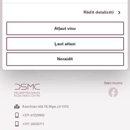
Plastiskā ķirurģija
Ginekologs
Plastikas ķirurgs
Rādīt detalizēti
Baznīcas ielā 18, Rīgā
Arodārsts
Atļaut visu
+371 67229942
+371 26525711
Ļaut atlasi
Noraidīt
Seko mums
Baznīcas ielā 18, Rīga, LV-1010
+371 67229942
+371 26525711