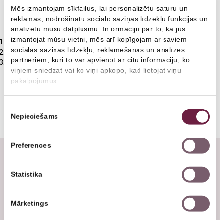
Mēs izmantojam sīkfailus, lai personalizētu saturu un
Medicīniskā komisija darbam uz naftas un gāzes
Zobu higiēnists
reklāmas, nodrošinātu sociālo saziņas līdzekļu funkcijas un
Izvēlies kvalitāti!
analizētu mūsu datplūsmu. Informāciju par to, kā jūs
Fizioterapija
Radiologs
izmantojat mūsu vietni, mēs arī kopīgojam ar saviem
20% atlaide
acu ārsta vizītei un izmeklējumam
sociālās saziņas līdzekļu, reklamēšanas un analīzes
20% atlaide
ginekologa konsultācijai par kontracepciju
Ginekoloģija
Radiologa asistents
partneriem, kuri to var apvienot ar citu informāciju, ko
Zobu balināšana klīnikā ar
100 EUR atlaidi
viņiem sniedzat vai ko viņi apkopo, kad lietojat viņu
Ultrasonogrāfija
Ultrasonogrāfijas speciālists
pakalpojumus.
”Diplomātiskā servisa medicīnas centrs”
Radioloģiskie izmeklējumi
Fizioterapeits
Baznīcas iela 18, Rīga
Tālr.: 67229942, 26525711
Piekrišanas
Kardioloģija
Ģimenes ārsts
Nepieciešams
www.dsmc.lv
izvēle
Ģimenes ārsts/arodārsts
Oftalmologs
Preferences
Imunoloģija
Neirologs
Nevilcinies un piesakies jau tagad!
Statistika
Neiroloģija
Psihiatrs
Psihiatrija
Imunologs
Mārketings