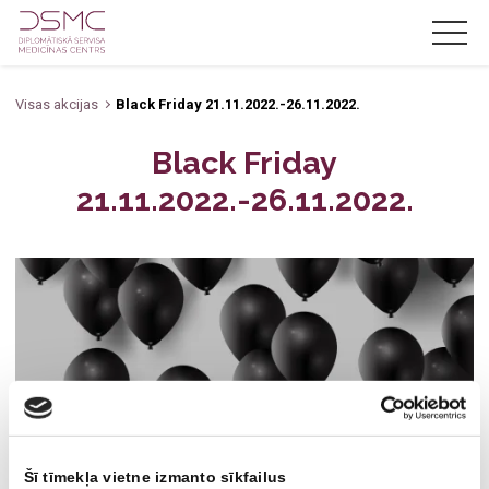
Visas akcijas
Black Friday 21.11.2022.-26.11.2022.
LV
RU
EN
Black Friday
Par mums
21.11.2022.-26.11.2022.
Jaunumi
Akcijas
Pakalpojumi
Cenas
Zobārstniecība
Speciālisti
Oftalmoloģija
Kontakti
Jūrnieku medicīniskā komisija
Zobārsts
Šī tīmekļa vietne izmanto sīkfailus